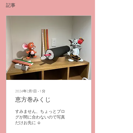
記事
2024年2月1日
∙
1
分
恵方巻みくじ
すみません、ちょっとブロ
グが間に合わないので写真
だけお先に ☺︎