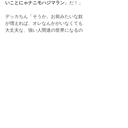
いことにゃナニモハジマラン
』だ！」
デッカちん「そうか。お前みたいな奴
が増えれば、オレなんかがいなくても
大丈夫な、強い人間達の世界になるの
かもな。しかし、私はきっとまた現れ
るぞ。悪い妄想で頭をでっかくしてい
る子どもがいる限りな。」
「そうしたらまた、みんなで飛び込ん
でみるだけだ！飛び込んだ後は、お前
のことなんてみんな忘れるんだか
ら！」
デッカちん「フフフ。いいだろう。今
日のところは手を引いてやる。さらば
だ。ハハハハハハハハハ。」
-----------------------------------