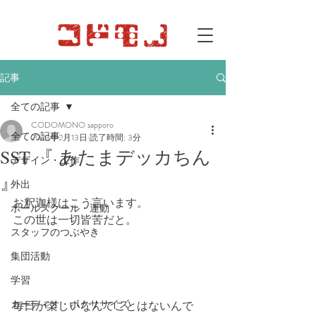
記事
全ての記事
CODOMONO sapporo
全ての記事
2023年2月13日
読了時間: 3分
SST 『 あたまデッカちん
デザイン・工作
』
外出
お釈迦様はこう言います。
ボールスクール・運動
この世は一切皆苦だと。
スタッフのつぶやき
集団活動
学習
カーディオ・ボクササイズ
毎日が楽しいなんてことはないんで