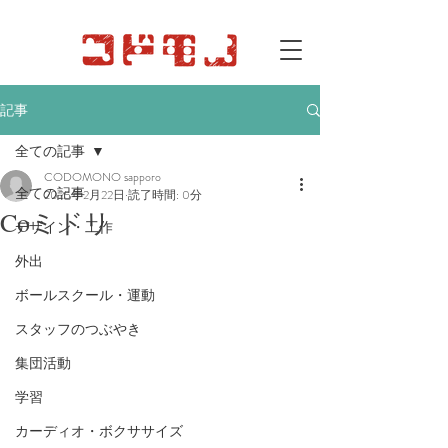
記事
全ての記事
CODOMONO sapporo
全ての記事
2025年2月22日
読了時間: 0分
Coミドリ
デザイン・工作
外出
ボールスクール・運動
スタッフのつぶやき
集団活動
学習
カーディオ・ボクササイズ