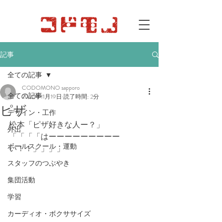
記事
全ての記事
CODOMONO sapporo
全ての記事
2022年11月19日
読了時間: 2分
ピザ
デザイン・工作
松本「ピザ好きな人ー？」
外出
「「「「はーーーーーーーーー
ボールスクール・運動
い！！」」」」
スタッフのつぶやき
集団活動
学習
カーディオ・ボクササイズ