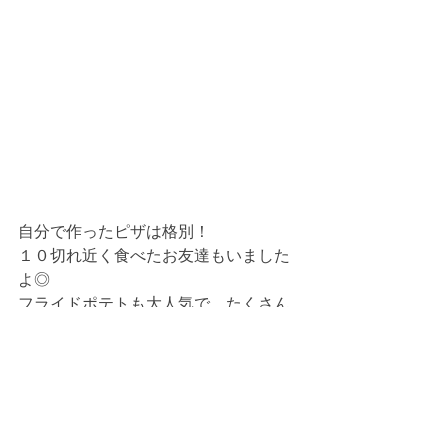
自分で作ったピザは格別！
１０切れ近く食べたお友達もいました
よ◎
フライドポテトも大人気で、たくさん
おかわりしてくれました ☺︎