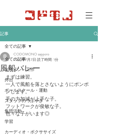
記事
全ての記事
CODOMONO sapporo
全ての記事
2022年7月7日
読了時間: 1分
風船バレー
デザイン・工作
まずは練習。
外出
一人で風船を落とさないようにポンポ
ボールスクール・運動
ンします。
手の力加減が上手な子。
スタッフのつぶやき
フットワークが俊敏な子。
集団活動
色々な子がいます◎
学習
カーディオ・ボクササイズ