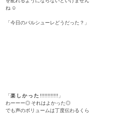
を配れるようにならないといけません
ね ☺︎
「今日のバルシューレどうだった？」
「
楽 し か っ た !!!!!!!!!!!!
」
わーーー◎ それはよかった◎
でも声のボリュームは丁度伝わるくら
いでお願いしますよ◎笑
ボールスクール・運動