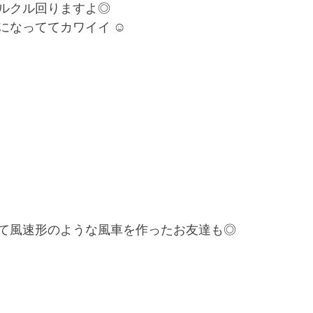
ルクル回りますよ◎
なっててカワイイ ☺︎
て風速形のような風車を作ったお友達も◎