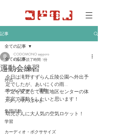
記事
全ての記事
CODOMONO sapporo
全ての記事
6月6日
読了時間: 1分
運動会練習
デザイン・工作
今日は滝野すずらん丘陵公園へ外出予
外出
定でしたが、あいにくの雨...
ボールスクール・運動
予定を変更して星置地区センターの体
育室で運動をしたいと思います！
スタッフのつぶやき
集団活動
幼児さんに大人気の空気ロケット！
学習
カーディオ・ボクササイズ