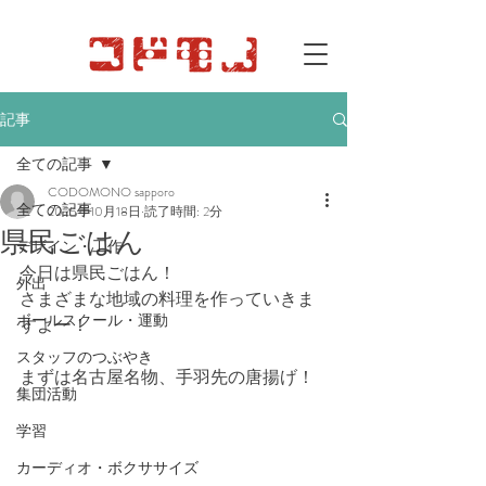
記事
全ての記事
CODOMONO sapporo
全ての記事
2025年10月18日
読了時間: 2分
県民ごはん
デザイン・工作
今日は県民ごはん！
外出
さまざまな地域の料理を作っていきま
ボールスクール・運動
すよー！
スタッフのつぶやき
まずは名古屋名物、手羽先の唐揚げ！
集団活動
学習
カーディオ・ボクササイズ