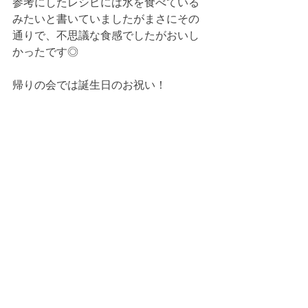
参考にしたレシピには水を食べている
みたいと書いていましたがまさにその
通りで、不思議な食感でしたがおいし
かったです◎
帰りの会では誕生日のお祝い！
本型の誕生日カード、一番お気に入り
のページはこの福永アナだそうです◎
年齢をひとつ重ねて頑張りたいことは
「おうちのお手伝い」と宣言し、