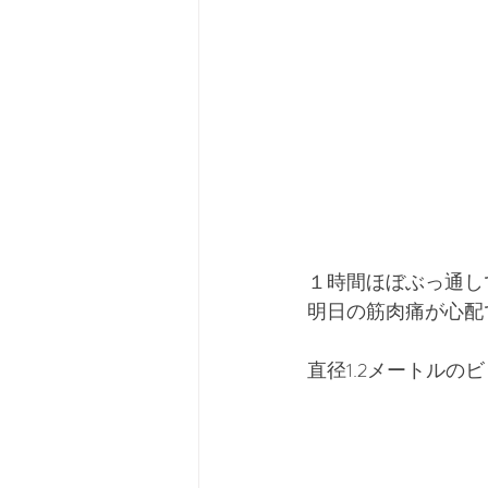
１時間ほぼぶっ通し
明日の筋肉痛が心配
直径1.2メートルの