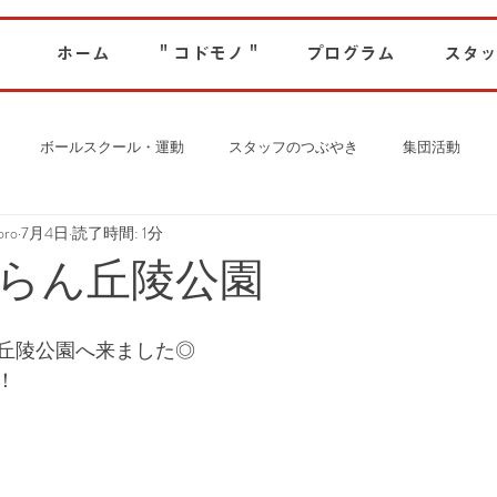
ホーム
" コドモノ "
プログラム
スタッ
ボールスクール・運動
スタッフのつぶやき
集団活動
ro
7月4日
読了時間: 1分
らん丘陵公園
丘陵公園へ来ました◎
！