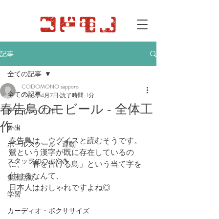
記事
全ての記事
CODOMONO sapporo
全ての記事
2023年4月7日
読了時間: 1分
春告鳥のモビール - 全体工
デザイン・工作
作 -
外出
春告鳥は、ウグイスと読むそうです。
ボールスクール・運動
鶯という漢字が既に存在しているの
スタッフのつぶやき
に、「春を告げる鳥」という当て字を
付けるなんて、
集団活動
日本人はおしゃれですよね◎
学習
カーディオ・ボクササイズ