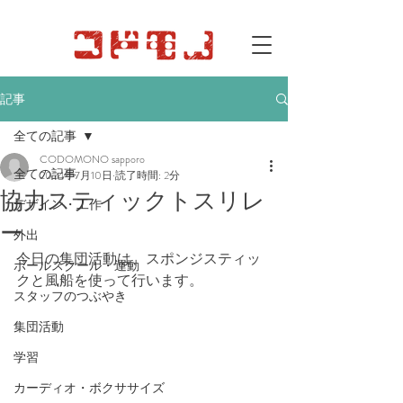
記事
全ての記事
CODOMONO sapporo
全ての記事
2024年7月10日
読了時間: 2分
協力スティックトスリレ
デザイン・工作
ー
外出
今日の集団活動は、スポンジスティッ
ボールスクール・運動
クと風船を使って行います。
スタッフのつぶやき
集団活動
学習
カーディオ・ボクササイズ