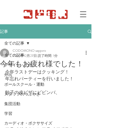
記事
全ての記事
CODOMONO sapporo
全ての記事
2025年12月27日
読了時間: 1分
今年もお疲れ様でした！
デザイン・工作
今年ラストデーはクッキング！
外出
年忘れパーティーを行いました！
ボールスクール・運動
餃子の皮ピザにビビンバ、
スタッフのつぶやき
集団活動
学習
カーディオ・ボクササイズ