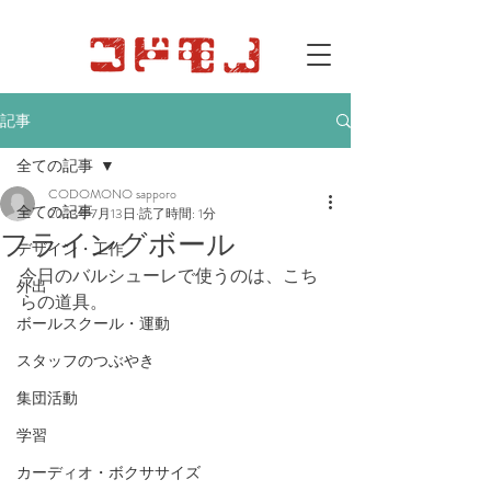
記事
全ての記事
CODOMONO sapporo
全ての記事
2023年7月13日
読了時間: 1分
フライングボール
デザイン・工作
今日のバルシューレで使うのは、こち
外出
らの道具。
ボールスクール・運動
スタッフのつぶやき
集団活動
学習
カーディオ・ボクササイズ