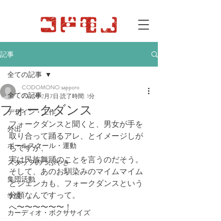
記事
全ての記事
CODOMONO sapporo
全ての記事
2023年2月7日
読了時間: 1分
フォークダンス
デザイン・工作
フォークダンスと聞くと、男女が手を
外出
取り合って踊るアレ、とイメージしが
ボールスクール・運動
ちですが、
実は民族舞踊のことを言うのだそう。
スタッフのつぶやき
そして、あのお馴染みのマイムマイム
集団活動
とジェンカも、フォークダンスという
分類なんですって。
学習
へ〜〜〜〜〜〜！
カーディオ・ボクササイズ