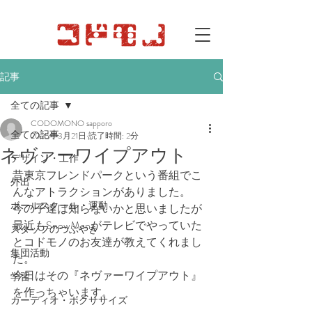
記事
全ての記事
CODOMONO sapporo
全ての記事
2025年3月21日
読了時間: 2分
ネヴァーワイプアウト
デザイン・工作
昔東京フレンドパークという番組でこ
外出
んなアトラクションがありました。
ボールスクール・運動
今の子達は知らないかと思いましたが
最近もSnowManがテレビでやっていた
スタッフのつぶやき
とコドモノのお友達が教えてくれまし
集団活動
た。
今日はその『ネヴァーワイプアウト』
学習
を作っちゃいます。
カーディオ・ボクササイズ