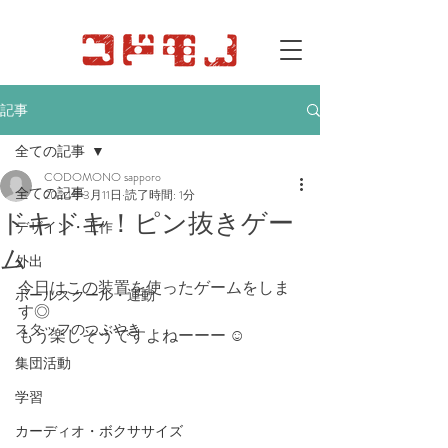
記事
全ての記事
CODOMONO sapporo
全ての記事
2024年3月11日
読了時間: 1分
ドキドキ！ピン抜きゲー
デザイン・工作
ム
外出
今日はこの装置を使ったゲームをしま
ボールスクール・運動
す◎
スタッフのつぶやき
もう楽しそうですよねーーー ☺︎
集団活動
学習
カーディオ・ボクササイズ