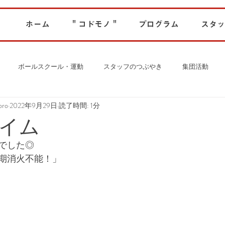
ホーム
" コドモノ "
プログラム
スタッ
ボールスクール・運動
スタッフのつぶやき
集団活動
ro
2022年9月29日
読了時間: 1分
イム
でした◎
期消火不能！」