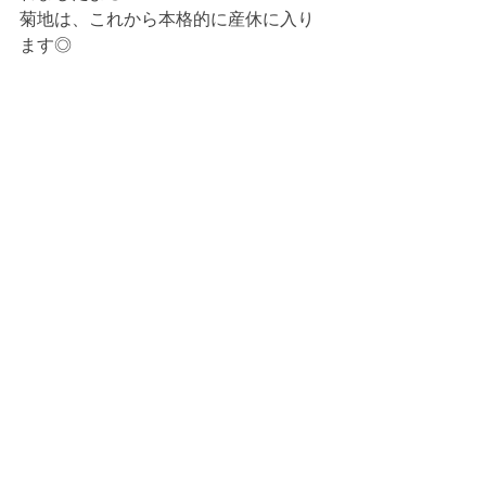
菊地は、これから本格的に産休に入り
ます◎
みんなにしばしのお別れと言って、お
土産を持ってきてくれました。
「２人とも元気で帰ってきてくださ
い！」
って ☺︎
素敵なご挨拶ができましたね◎