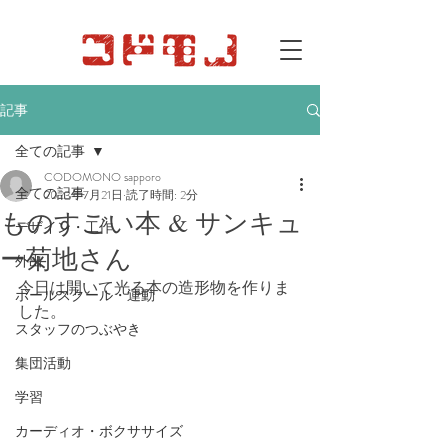
記事
全ての記事
CODOMONO sapporo
全ての記事
2023年7月21日
読了時間: 2分
ものすごい本 & サンキュ
デザイン・工作
ー菊地さん
外出
今日は開いて光る本の造形物を作りま
ボールスクール・運動
した。
スタッフのつぶやき
集団活動
学習
カーディオ・ボクササイズ