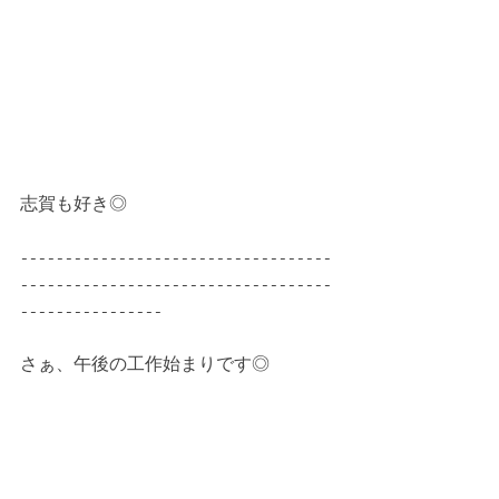
志賀も好き◎
-----------------------------------
-----------------------------------
----------------
さぁ、午後の工作始まりです◎