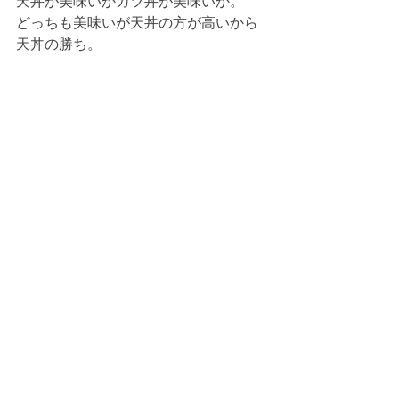
天丼が美味いかカツ丼が美味いか。
どっちも美味いが天丼の方が高いから
天丼の勝ち。
 Good Design賞です◎
ひなあられビーズをゴムで弾いて相手
陣地に多く残した方の勝ち、というゲ
ームです◎
これ相当おもしろいんですよーーー
ー！