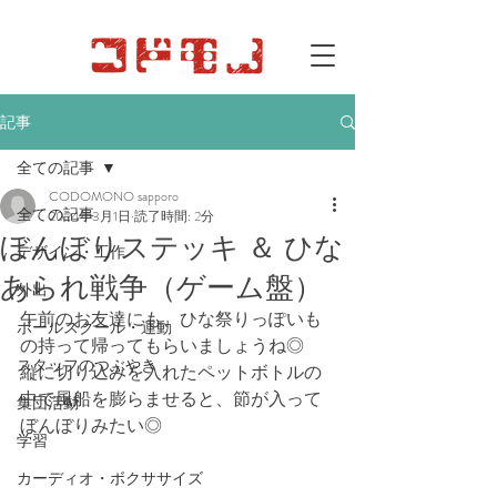
記事
全ての記事
CODOMONO sapporo
全ての記事
2024年3月1日
読了時間: 2分
ぼんぼりステッキ ＆ ひな
デザイン・工作
あられ戦争（ゲーム盤）
外出
午前のお友達にも、ひな祭りっぽいも
ボールスクール・運動
の持って帰ってもらいましょうね◎
スタッフのつぶやき
縦に切り込みを入れたペットボトルの
中で風船を膨らませると、節が入って
集団活動
ぼんぼりみたい◎
学習
カーディオ・ボクササイズ