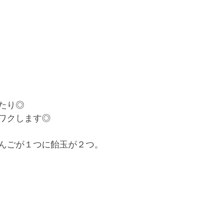
たり◎
ワクします◎
んごが１つに飴玉が２つ。