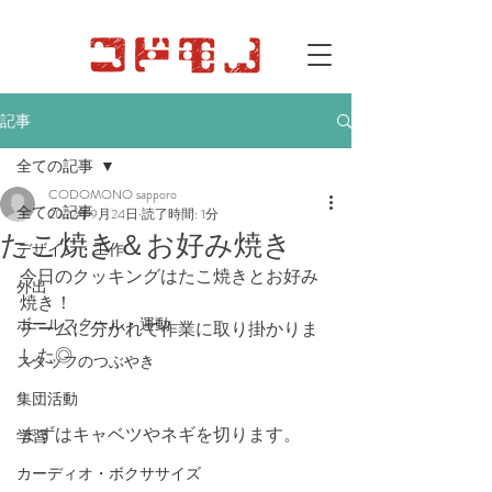
記事
全ての記事
CODOMONO sapporo
全ての記事
2022年9月24日
読了時間: 1分
たこ焼き＆お好み焼き
デザイン・工作
今日のクッキングはたこ焼きとお好み
外出
焼き！
ボールスクール・運動
チームに分かれて作業に取り掛かりま
した◎
スタッフのつぶやき
集団活動
まずはキャベツやネギを切ります。
学習
カーディオ・ボクササイズ